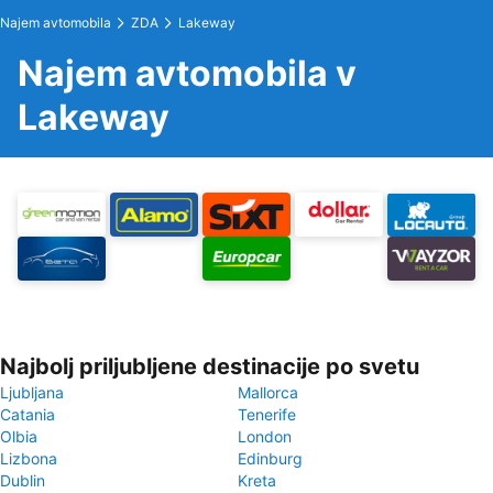
Najem avtomobila
ZDA
Lakeway
Najem avtomobila v
Lakeway
Najbolj priljubljene destinacije po svetu
Ljubljana
Mallorca
Catania
Tenerife
Olbia
London
Lizbona
Edinburg
Dublin
Kreta