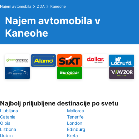
Najem avtomobila
ZDA
Kaneohe
Najem avtomobila v
Kaneohe
Najbolj priljubljene destinacije po svetu
Ljubljana
Mallorca
Catania
Tenerife
Olbia
London
Lizbona
Edinburg
Dublin
Kreta