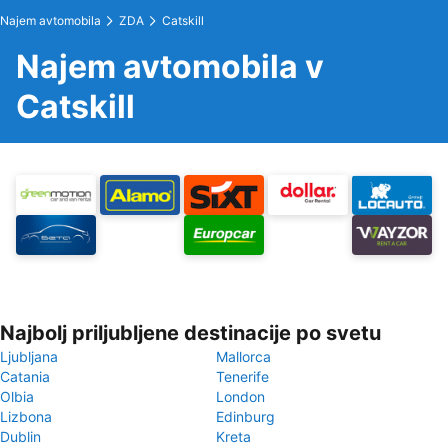
Najem avtomobila
ZDA
Catskill
Najem avtomobila v
Catskill
Najbolj priljubljene destinacije po svetu
Ljubljana
Mallorca
Catania
Tenerife
Olbia
London
Lizbona
Edinburg
Dublin
Kreta