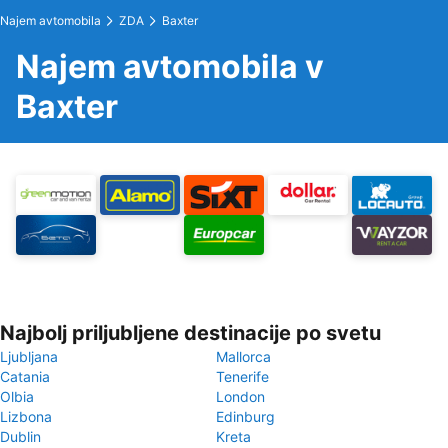
Najem avtomobila
ZDA
Baxter
Najem avtomobila v
Baxter
Najbolj priljubljene destinacije po svetu
Ljubljana
Mallorca
Catania
Tenerife
Olbia
London
Lizbona
Edinburg
Dublin
Kreta