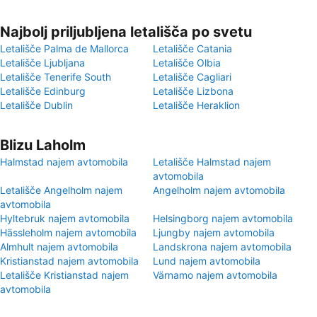
Najbolj priljubljena letališča po svetu
Letališče Palma de Mallorca
Letališče Catania
Letališče Ljubljana
Letališče Olbia
Letališče Tenerife South
Letališče Cagliari
Letališče Edinburg
Letališče Lizbona
Letališče Dublin
Letališče Heraklion
Blizu Laholm
Halmstad najem avtomobila
Letališče Halmstad najem
avtomobila
Letališče Angelholm najem
Angelholm najem avtomobila
avtomobila
Hyltebruk najem avtomobila
Helsingborg najem avtomobila
Hässleholm najem avtomobila
Ljungby najem avtomobila
Almhult najem avtomobila
Landskrona najem avtomobila
Kristianstad najem avtomobila
Lund najem avtomobila
Letališče Kristianstad najem
Värnamo najem avtomobila
avtomobila