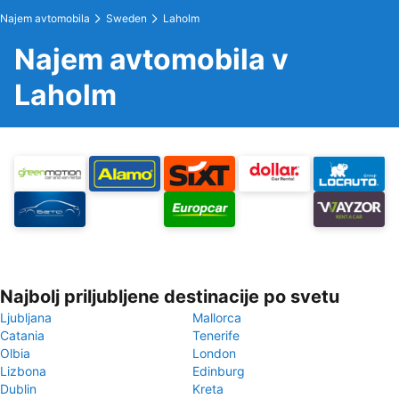
Najem avtomobila
Sweden
Laholm
Najem avtomobila v
Laholm
Najbolj priljubljene destinacije po svetu
Ljubljana
Mallorca
Catania
Tenerife
Olbia
London
Lizbona
Edinburg
Dublin
Kreta