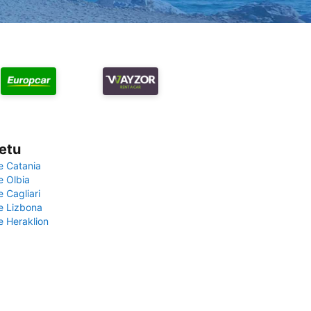
vetu
e Catania
e Olbia
e Cagliari
če Lizbona
e Heraklion