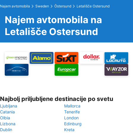
Najem avtomobila
Sweden
Östersund
Letališče Ostersund
Najem avtomobila na
Letališče Ostersund
Najbolj priljubljene destinacije po svetu
Ljubljana
Mallorca
Catania
Tenerife
Olbia
London
Lizbona
Edinburg
Dublin
Kreta