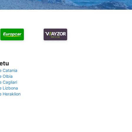
vetu
e Catania
e Olbia
e Cagliari
če Lizbona
e Heraklion