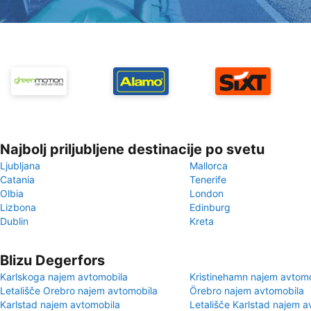
Najbolj priljubljene destinacije po svetu
Ljubljana
Mallorca
Catania
Tenerife
Olbia
London
Lizbona
Edinburg
Dublin
Kreta
Blizu Degerfors
Karlskoga najem avtomobila
Kristinehamn najem avtomo
Letališče Orebro najem avtomobila
Örebro najem avtomobila
Karlstad najem avtomobila
Letališče Karlstad najem a