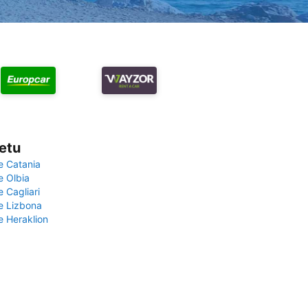
vetu
e Catania
e Olbia
e Cagliari
če Lizbona
e Heraklion