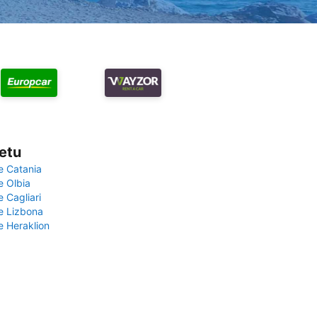
vetu
e Catania
e Olbia
e Cagliari
če Lizbona
e Heraklion