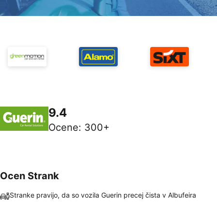
9.4
Ocene
:
300+
Ocen Strank
Stranke pravijo, da so vozila Guerin precej čista v Albufeira