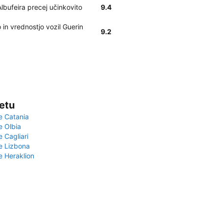
Albufeira precej učinkovito
9.4
in vrednostjo vozil Guerin
9.2
vetu
e Catania
e Olbia
e Cagliari
če Lizbona
e Heraklion