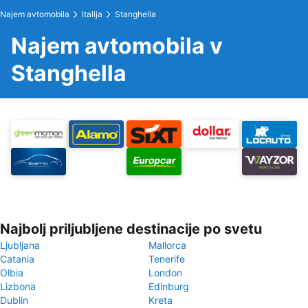
Najem avtomobila
Italija
Stanghella
Najem avtomobila v
Stanghella
Najbolj priljubljene destinacije po svetu
Ljubljana
Mallorca
Catania
Tenerife
Olbia
London
Lizbona
Edinburg
Dublin
Kreta