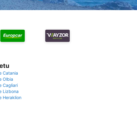
vetu
e Catania
e Olbia
e Cagliari
če Lizbona
e Heraklion