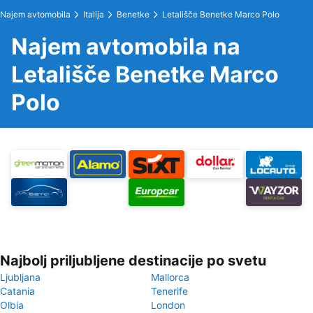
Najem avtomobila
Italija
Benetke
Letališče Benetke Marco Polo
Najem avtomobila na
Letališče Benetke Marco
Polo
Najbolj priljubljene destinacije po svetu
Ljubljana
Mallorca
Catania
Tenerife
Olbia
London