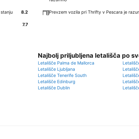
 stanju
8.2
Prevzem vozila pri Thrifty v Pescara je razu
7.7
Najbolj priljubljena letališča po s
Letališče Palma de Mallorca
Letališč
Letališče Ljubljana
Letališč
Letališče Tenerife South
Letališč
Letališče Edinburg
Letališ
Letališče Dublin
Letališč