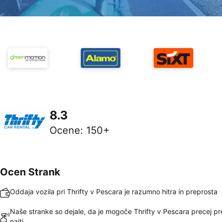
8.3
Ocene
:
150+
Ocen Strank
Oddaja vozila pri Thrifty v Pescara je razumno hitra in preprosta
Naše stranke so dejale, da je mogoče Thrifty v Pescara precej p
najti