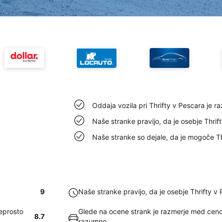
Oddaja vozila pri Thrifty v Pescara je r
Naše stranke pravijo, da je osebje Thrif
Naše stranke so dejale, da je mogoče Th
9
Naše stranke pravijo, da je osebje Thrifty v
reprosto
Glede na ocene strank je razmerje med ceno i
8.7
razumno