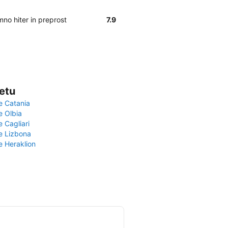
mno hiter in preprost
7.9
vetu
e Catania
e Olbia
e Cagliari
če Lizbona
e Heraklion