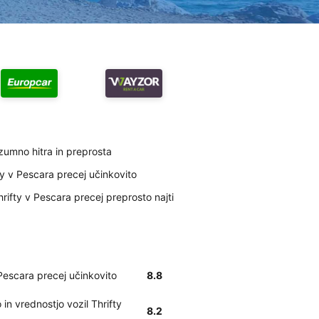
azumno hitra in preprosta
ty v Pescara precej učinkovito
rifty v Pescara precej preprosto najti
 Pescara precej učinkovito
8.8
n vrednostjo vozil Thrifty
8.2