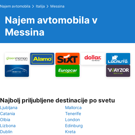
Najem avtomobila
Italija
Messina
Najem avtomobila v
Messina
Najbolj priljubljene destinacije po svetu
Ljubljana
Mallorca
Catania
Tenerife
Olbia
London
Lizbona
Edinburg
Dublin
Kreta