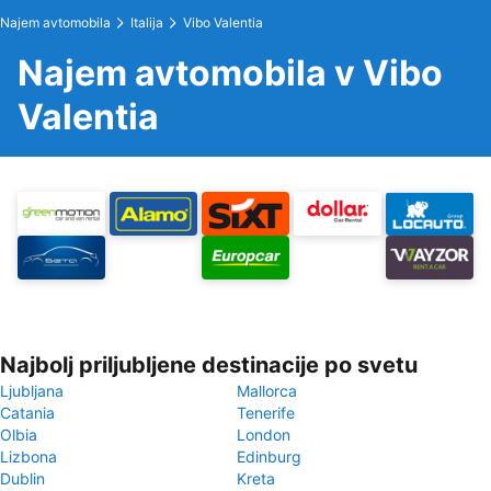
Najem avtomobila
Italija
Vibo Valentia
Najem avtomobila v Vibo
Valentia
Najbolj priljubljene destinacije po svetu
Ljubljana
Mallorca
Catania
Tenerife
Olbia
London
Lizbona
Edinburg
Dublin
Kreta