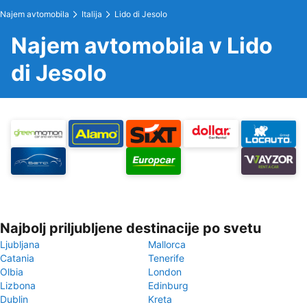
Najem avtomobila
Italija
Lido di Jesolo
Najem avtomobila v Lido
di Jesolo
Najbolj priljubljene destinacije po svetu
Ljubljana
Mallorca
Catania
Tenerife
Olbia
London
Lizbona
Edinburg
Dublin
Kreta