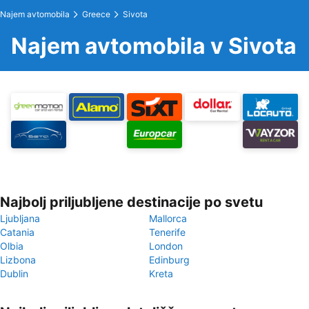
Najem avtomobila
Greece
Sivota
Najem avtomobila v Sivota
Najbolj priljubljene destinacije po svetu
Ljubljana
Mallorca
Catania
Tenerife
Olbia
London
Lizbona
Edinburg
Dublin
Kreta