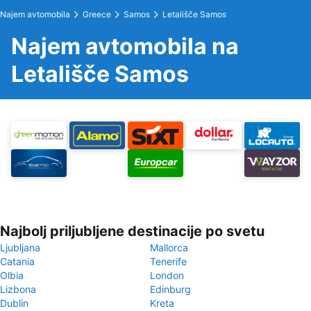
Najem avtomobila
Greece
Samos
Letališče Samos
Najem avtomobila na
Letališče Samos
Najbolj priljubljene destinacije po svetu
Ljubljana
Mallorca
Catania
Tenerife
Olbia
London
Lizbona
Edinburg
Dublin
Kreta