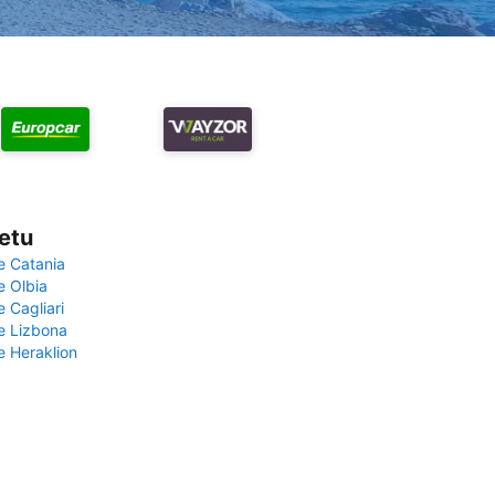
vetu
e Catania
e Olbia
e Cagliari
če Lizbona
e Heraklion