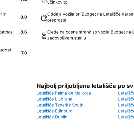
učinkovito
r in
Oddaja vozila pri Budget na Letališče Karpat
8.8
preprosta
rpathos
8.6
Glede na ocene strank so vozila Budget na 
zadovoljivem stanju
Budget
7.8
Najbolj priljubljena letališča po s
Letališče Palma de Mallorca
Letališč
Letališče Ljubljana
Letališč
Letališče Tenerife South
Letališč
Letališče Edinburg
Letališ
Letališče Dublin
Letališč