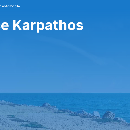
m avtomobila
če Karpathos