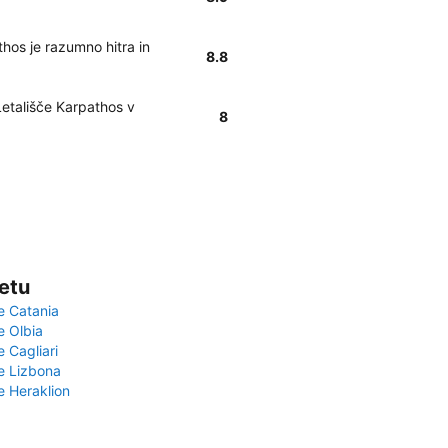
hos je razumno hitra in
8.8
Letališče Karpathos v
8
vetu
e Catania
e Olbia
e Cagliari
če Lizbona
e Heraklion