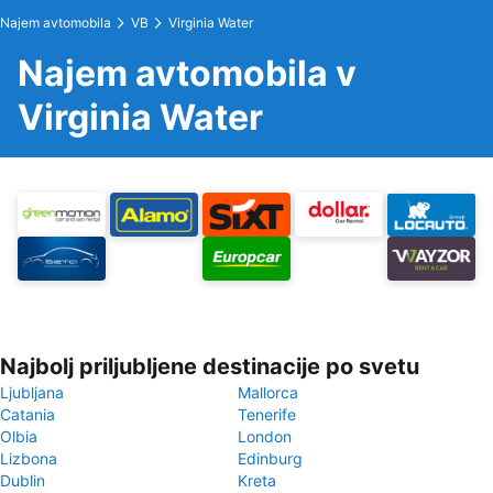
Najem avtomobila
VB
Virginia Water
Najem avtomobila v
Virginia Water
Najbolj priljubljene destinacije po svetu
Ljubljana
Mallorca
Catania
Tenerife
Olbia
London
Lizbona
Edinburg
Dublin
Kreta