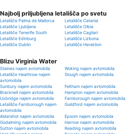
Najbolj priljubljena letališča po svetu
Letališče Palma de Mallorca
Letališče Catania
Letališče Ljubljana
Letališče Olbia
Letališče Tenerife South
Letališče Cagliari
Letališče Edinburg
Letališče Lizbona
Letališče Dublin
Letališče Heraklion
Blizu Virginia Water
Staines najem avtomobila
Woking najem avtomobila
Letališče Heathrow najem
Slough najem avtomobila
avtomobila
Sunbury najem avtomobila
Feltham najem avtomobila
Bracknell najem avtomobila
Hampton najem avtomobila
Uxbridge najem avtomobila
Farnborough najem avtomobila
Letališče Farnborough najem
Guildford najem avtomobila
avtomobila
Aldershot najem avtomobila
Epsom najem avtomobila
Godalming najem avtomobila
Harrow najem avtomobila
Sutton najem avtomobila
Reading najem avtomobila