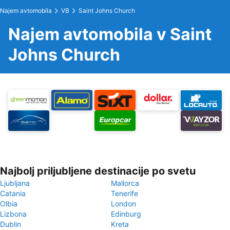
Najem avtomobila
VB
Saint Johns Church
Najem avtomobila v Saint
Johns Church
Najbolj priljubljene destinacije po svetu
Ljubljana
Mallorca
Catania
Tenerife
Olbia
London
Lizbona
Edinburg
Dublin
Kreta