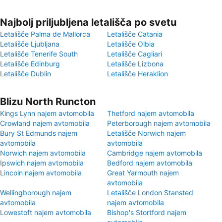
Najbolj priljubljena letališča po svetu
Letališče Palma de Mallorca
Letališče Catania
Letališče Ljubljana
Letališče Olbia
Letališče Tenerife South
Letališče Cagliari
Letališče Edinburg
Letališče Lizbona
Letališče Dublin
Letališče Heraklion
Blizu North Runcton
Kings Lynn najem avtomobila
Thetford najem avtomobila
Crowland najem avtomobila
Peterborough najem avtomobila
Bury St Edmunds najem
Letališče Norwich najem
avtomobila
avtomobila
Norwich najem avtomobila
Cambridge najem avtomobila
Ipswich najem avtomobila
Bedford najem avtomobila
Lincoln najem avtomobila
Great Yarmouth najem
avtomobila
Wellingborough najem
Letališče London Stansted
avtomobila
najem avtomobila
Lowestoft najem avtomobila
Bishop's Stortford najem