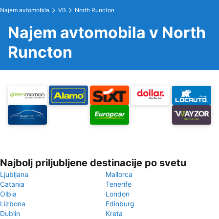
Najem avtomobila
VB
North Runcton
Najem avtomobila v North
Runcton
Najbolj priljubljene destinacije po svetu
Ljubljana
Mallorca
Catania
Tenerife
Olbia
London
Lizbona
Edinburg
Dublin
Kreta