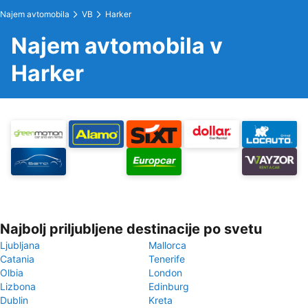
Najem avtomobila
VB
Harker
Najem avtomobila v
Harker
Najbolj priljubljene destinacije po svetu
Ljubljana
Mallorca
Catania
Tenerife
Olbia
London
Lizbona
Edinburg
Dublin
Kreta