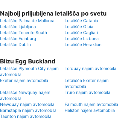
Najbolj priljubljena letališča po svetu
Letališče Palma de Mallorca
Letališče Catania
Letališče Ljubljana
Letališče Olbia
Letališče Tenerife South
Letališče Cagliari
Letališče Edinburg
Letališče Lizbona
Letališče Dublin
Letališče Heraklion
Blizu Egg Buckland
Letališče Plymouth City najem
Torquay najem avtomobila
avtomobila
Exeter najem avtomobila
Letališče Exeter najem
avtomobila
Letališče Newquay najem
Truro najem avtomobila
avtomobila
Newquay najem avtomobila
Falmouth najem avtomobila
Barnstaple najem avtomobila
Helston najem avtomobila
Taunton najem avtomobila