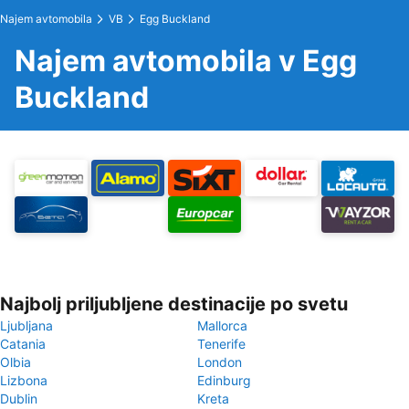
Najem avtomobila
VB
Egg Buckland
Najem avtomobila v Egg
Buckland
Najbolj priljubljene destinacije po svetu
Ljubljana
Mallorca
Catania
Tenerife
Olbia
London
Lizbona
Edinburg
Dublin
Kreta