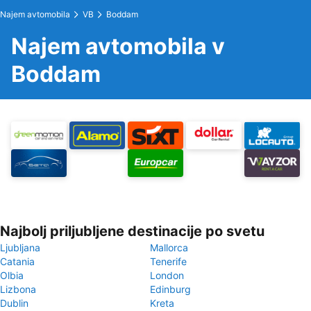
Najem avtomobila
VB
Boddam
Najem avtomobila v
Boddam
Najbolj priljubljene destinacije po svetu
Ljubljana
Mallorca
Catania
Tenerife
Olbia
London
Lizbona
Edinburg
Dublin
Kreta