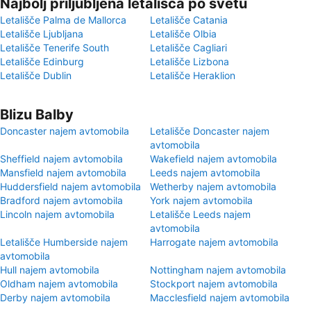
Najbolj priljubljena letališča po svetu
Letališče Palma de Mallorca
Letališče Catania
Letališče Ljubljana
Letališče Olbia
Letališče Tenerife South
Letališče Cagliari
Letališče Edinburg
Letališče Lizbona
Letališče Dublin
Letališče Heraklion
Blizu Balby
Doncaster najem avtomobila
Letališče Doncaster najem
avtomobila
Sheffield najem avtomobila
Wakefield najem avtomobila
Mansfield najem avtomobila
Leeds najem avtomobila
Huddersfield najem avtomobila
Wetherby najem avtomobila
Bradford najem avtomobila
York najem avtomobila
Lincoln najem avtomobila
Letališče Leeds najem
avtomobila
Letališče Humberside najem
Harrogate najem avtomobila
avtomobila
Hull najem avtomobila
Nottingham najem avtomobila
Oldham najem avtomobila
Stockport najem avtomobila
Derby najem avtomobila
Macclesfield najem avtomobila