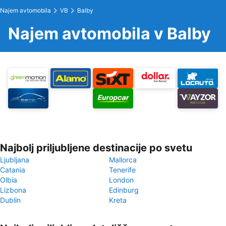
Najem avtomobila
VB
Balby
Najem avtomobila v Balby
Najbolj priljubljene destinacije po svetu
Ljubljana
Mallorca
Catania
Tenerife
Olbia
London
Lizbona
Edinburg
Dublin
Kreta