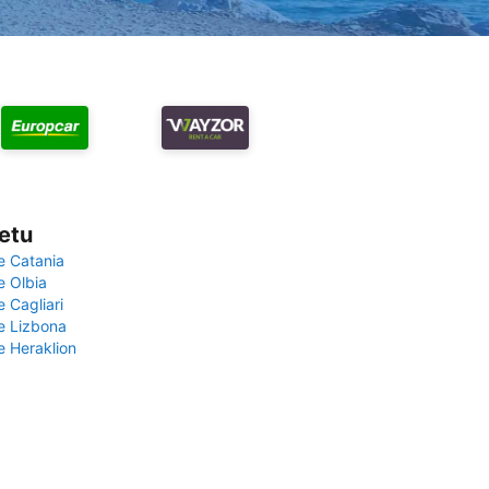
vetu
e Catania
e Olbia
e Cagliari
če Lizbona
e Heraklion