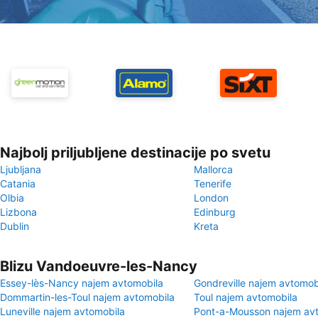
Najbolj priljubljene destinacije po svetu
Ljubljana
Mallorca
Catania
Tenerife
Olbia
London
Lizbona
Edinburg
Dublin
Kreta
Blizu Vandoeuvre-les-Nancy
Essey-lès-Nancy najem avtomobila
Gondreville najem avtomob
Dommartin-les-Toul najem avtomobila
Toul najem avtomobila
Luneville najem avtomobila
Pont-a-Mousson najem av