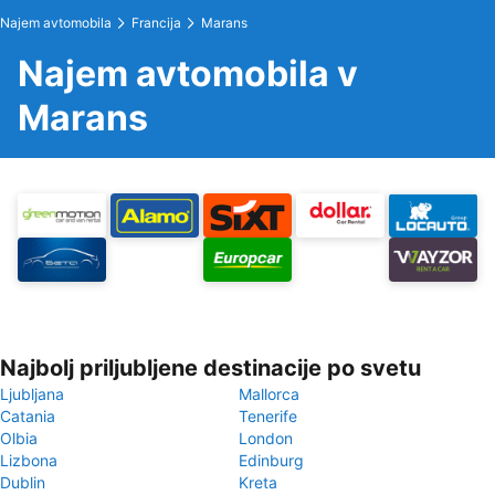
Najem avtomobila
Francija
Marans
Najem avtomobila v
Marans
Najbolj priljubljene destinacije po svetu
Ljubljana
Mallorca
Catania
Tenerife
Olbia
London
Lizbona
Edinburg
Dublin
Kreta