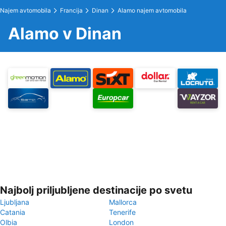
Najem avtomobila
Francija
Dinan
Alamo najem avtomobila
Alamo v Dinan
Najbolj priljubljene destinacije po svetu
Ljubljana
Mallorca
Catania
Tenerife
Olbia
London