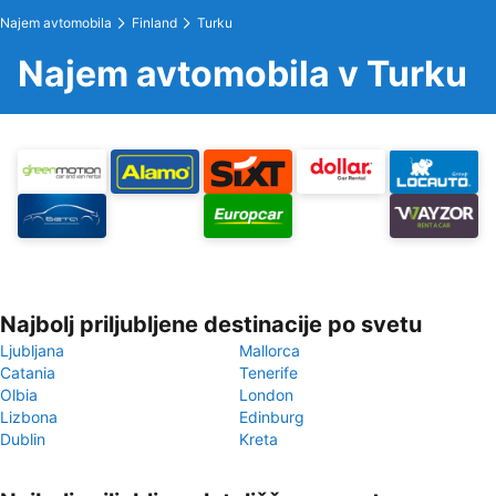
Najem avtomobila
Finland
Turku
Najem avtomobila v Turku
Najbolj priljubljene destinacije po svetu
Ljubljana
Mallorca
Catania
Tenerife
Olbia
London
Lizbona
Edinburg
Dublin
Kreta