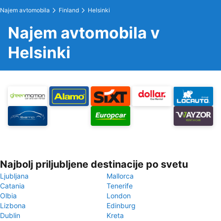
Najem avtomobila
Finland
Helsinki
Najem avtomobila v
Helsinki
Najbolj priljubljene destinacije po svetu
Ljubljana
Mallorca
Catania
Tenerife
Olbia
London
Lizbona
Edinburg
Dublin
Kreta