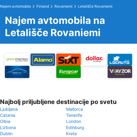
Najem avtomobila
Finland
Rovaniemi
Letališče Rovaniemi
Najem avtomobila na
Letališče Rovaniemi
Najbolj priljubljene destinacije po svetu
Ljubljana
Mallorca
Catania
Tenerife
Olbia
London
Lizbona
Edinburg
Dublin
Kreta