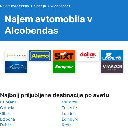
Najem avtomobila
Španija
Alcobendas
Najem avtomobila v
Alcobendas
Najbolj priljubljene destinacije po svetu
Ljubljana
Mallorca
Catania
Tenerife
Olbia
London
Lizbona
Edinburg
Dublin
Kreta