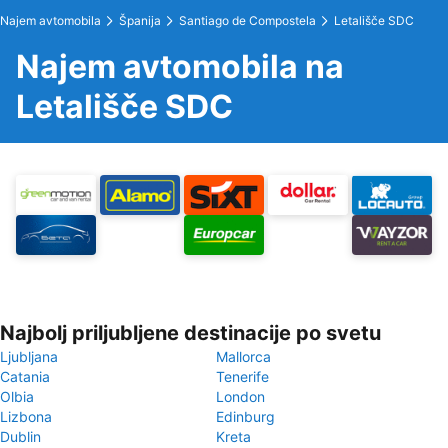
Najem avtomobila
Španija
Santiago de Compostela
Letališče SDC
Najem avtomobila na
Letališče SDC
Najbolj priljubljene destinacije po svetu
Ljubljana
Mallorca
Catania
Tenerife
Olbia
London
Lizbona
Edinburg
Dublin
Kreta