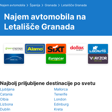
Najem avtomobila
Španija
Granada
Letališče Granada
Najem avtomobila na
Letališče Granada
Najbolj priljubljene destinacije po svetu
Ljubljana
Mallorca
Catania
Tenerife
Olbia
London
Lizbona
Edinburg
Dublin
Kreta