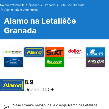
Najem avtomobila
Španija
Granada
Letališče Granada
Alamo najem avtomobila
Alamo na Letališče
Granada
8.9
Ocene
:
100+
Naše stranke pravijo, da je osebje Alamo na Letališče