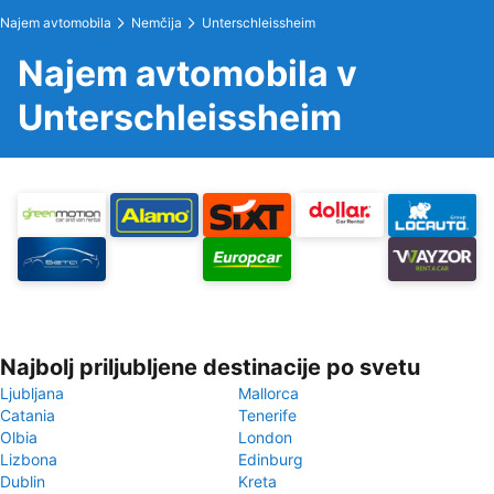
Najem avtomobila
Nemčija
Unterschleissheim
Najem avtomobila v
Unterschleissheim
Najbolj priljubljene destinacije po svetu
Ljubljana
Mallorca
Catania
Tenerife
Olbia
London
Lizbona
Edinburg
Dublin
Kreta