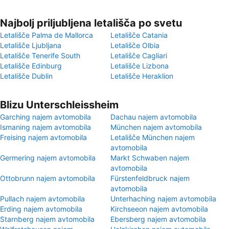
Najbolj priljubljena letališča po svetu
Letališče Palma de Mallorca
Letališče Catania
Letališče Ljubljana
Letališče Olbia
Letališče Tenerife South
Letališče Cagliari
Letališče Edinburg
Letališče Lizbona
Letališče Dublin
Letališče Heraklion
Blizu Unterschleissheim
Garching najem avtomobila
Dachau najem avtomobila
Ismaning najem avtomobila
München najem avtomobila
Freising najem avtomobila
Letališče München najem
avtomobila
Germering najem avtomobila
Markt Schwaben najem
avtomobila
Ottobrunn najem avtomobila
Fürstenfeldbruck najem
avtomobila
Pullach najem avtomobila
Unterhaching najem avtomobila
Erding najem avtomobila
Kirchseeon najem avtomobila
Starnberg najem avtomobila
Ebersberg najem avtomobila