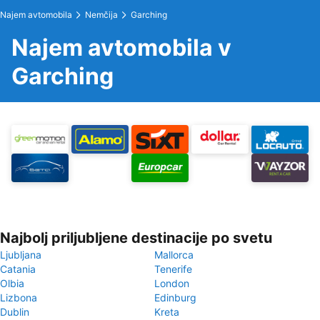
Najem avtomobila
Nemčija
Garching
Najem avtomobila v
Garching
Najbolj priljubljene destinacije po svetu
Ljubljana
Mallorca
Catania
Tenerife
Olbia
London
Lizbona
Edinburg
Dublin
Kreta