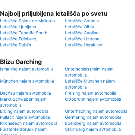
Najbolj priljubljena letališča po svetu
Letališče Palma de Mallorca
Letališče Catania
Letališče Ljubljana
Letališče Olbia
Letališče Tenerife South
Letališče Cagliari
Letališče Edinburg
Letališče Lizbona
Letališče Dublin
Letališče Heraklion
Blizu Garching
Ismaning najem avtomobila
Unterschleissheim najem
avtomobila
München najem avtomobila
Letališče München najem
avtomobila
Dachau najem avtomobila
Freising najem avtomobila
Markt Schwaben najem
Ottobrunn najem avtomobila
avtomobila
Erding najem avtomobila
Unterhaching najem avtomobila
Pullach najem avtomobila
Germering najem avtomobila
Kirchseeon najem avtomobila
Ebersberg najem avtomobila
Fürstenfeldbruck najem
Starnberg najem avtomobila