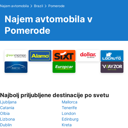
Najem avtomobila
Brazil
Pomerode
Najem avtomobila v
Pomerode
Najbolj priljubljene destinacije po svetu
Ljubljana
Mallorca
Catania
Tenerife
Olbia
London
Lizbona
Edinburg
Dublin
Kreta