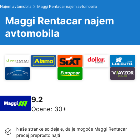
Najem avtomobila
Maggi Rentacar najem avtomobila
Maggi Rentacar najem
avtomobila
9.2
Ocene
:
30+
Naše stranke so dejale, da je mogoče Maggi Rentacar
precej preprosto najti