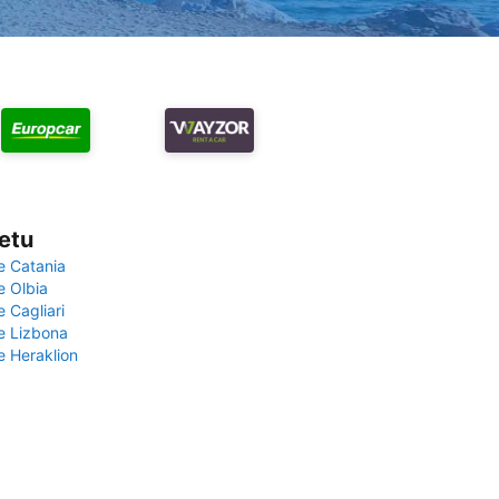
vetu
e Catania
e Olbia
e Cagliari
če Lizbona
e Heraklion