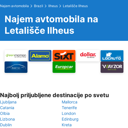
Najem avtomobila
Brazil
Ilheus
Letališče Ilheus
Najem avtomobila na
Letališče Ilheus
Najbolj priljubljene destinacije po svetu
Ljubljana
Mallorca
Catania
Tenerife
Olbia
London
Lizbona
Edinburg
Dublin
Kreta