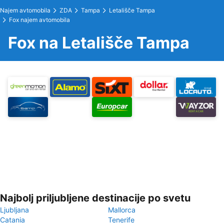
Najem avtomobila
ZDA
Tampa
Letališče Tampa
Fox najem avtomobila
Fox na Letališče Tampa
Najbolj priljubljene destinacije po svetu
Ljubljana
Mallorca
Catania
Tenerife