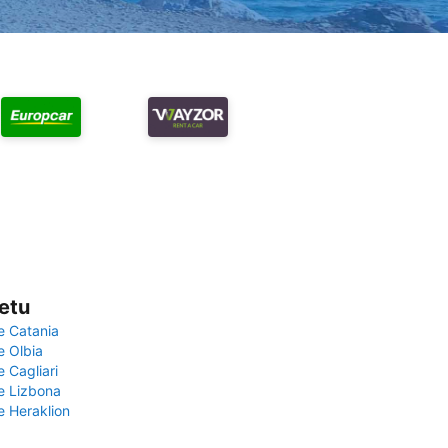
vetu
e Catania
e Olbia
e Cagliari
če Lizbona
e Heraklion