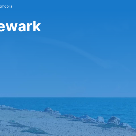
omobila
Newark