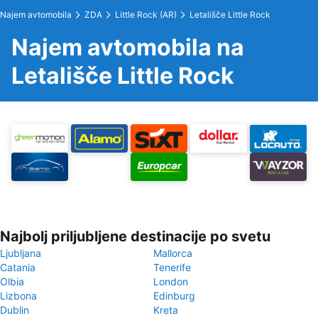
Najem avtomobila
ZDA
Little Rock (AR)
Letališče Little Rock
Najem avtomobila na
Letališče Little Rock
Najbolj priljubljene destinacije po svetu
Ljubljana
Mallorca
Catania
Tenerife
Olbia
London
Lizbona
Edinburg
Dublin
Kreta