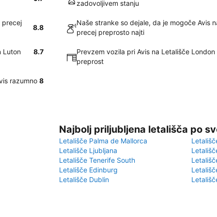
zadovoljivem stanju
 precej
Naše stranke so dejale, da je mogoče Avis 
8.8
precej preprosto najti
n Luton
8.7
Prevzem vozila pri Avis na Letališče London 
preprost
Avis razumno
8
Najbolj priljubljena letališča po s
Letališče Palma de Mallorca
Letališč
Letališče Ljubljana
Letališč
Letališče Tenerife South
Letališč
Letališče Edinburg
Letališ
Letališče Dublin
Letališč