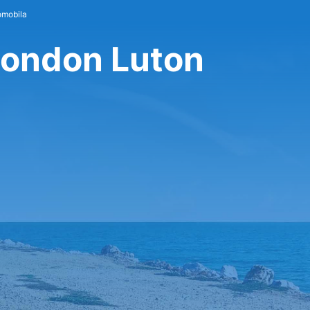
omobila
 London Luton