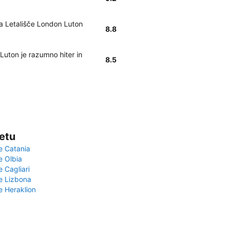
na Letališče London Luton
8.8
Luton je razumno hiter in
8.5
vetu
e Catania
e Olbia
e Cagliari
če Lizbona
e Heraklion