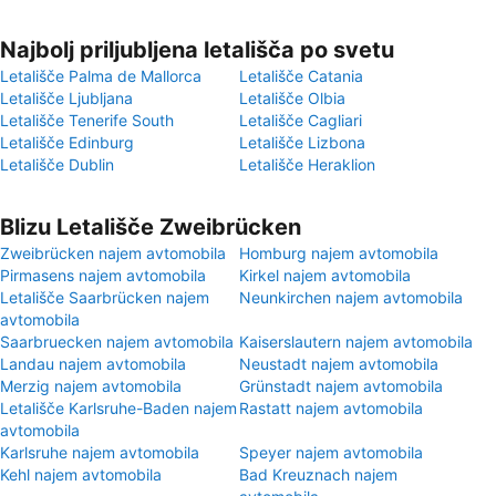
Najbolj priljubljena letališča po svetu
Letališče Palma de Mallorca
Letališče Catania
Letališče Ljubljana
Letališče Olbia
Letališče Tenerife South
Letališče Cagliari
Letališče Edinburg
Letališče Lizbona
Letališče Dublin
Letališče Heraklion
Blizu Letališče Zweibrücken
Zweibrücken najem avtomobila
Homburg najem avtomobila
Pirmasens najem avtomobila
Kirkel najem avtomobila
Letališče Saarbrücken najem
Neunkirchen najem avtomobila
avtomobila
Saarbruecken najem avtomobila
Kaiserslautern najem avtomobila
Landau najem avtomobila
Neustadt najem avtomobila
Merzig najem avtomobila
Grünstadt najem avtomobila
Letališče Karlsruhe-Baden najem
Rastatt najem avtomobila
avtomobila
Karlsruhe najem avtomobila
Speyer najem avtomobila
Kehl najem avtomobila
Bad Kreuznach najem