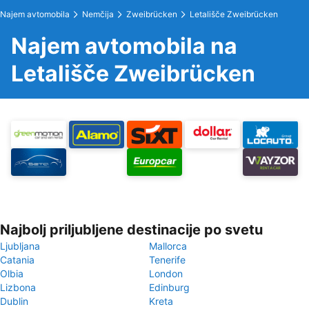
Najem avtomobila
Nemčija
Zweibrücken
Letališče Zweibrücken
Najem avtomobila na
Letališče Zweibrücken
Najbolj priljubljene destinacije po svetu
Ljubljana
Mallorca
Catania
Tenerife
Olbia
London
Lizbona
Edinburg
Dublin
Kreta